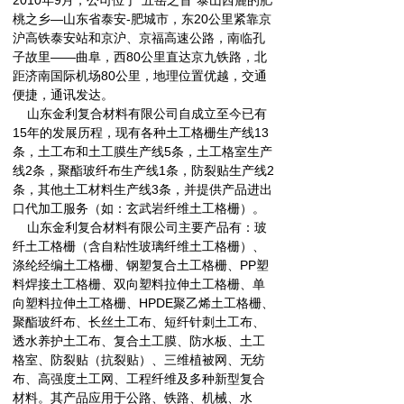
2010年9月，公司位于"五岳之首"泰山西麓的肥
桃之乡—山东省泰安-肥城市，东20公里紧靠京
沪高铁泰安站和京沪、京福高速公路，南临孔
子故里——曲阜，西80公里直达京九铁路，北
距济南国际机场80公里，地理位置优越，交通
便捷，通讯发达。
山东金利复合材料有限公司自成立至今已有
15年的发展历程，现有各种土工格栅生产线13
条，土工布和土工膜生产线5条，土工格室生产
线2条，聚酯玻纤布生产线1条，防裂贴生产线2
条，其他土工材料生产线3条，并提供产品进出
口代加工服务（如：玄武岩纤维土工格栅）。
山东金利复合材料有限公司主要产品有：玻
纤土工格栅（含自粘性玻璃纤维土工格栅）、
涤纶经编土工格栅、钢塑复合土工格栅、PP塑
料焊接土工格栅、双向塑料拉伸土工格栅、单
向塑料拉伸土工格栅、HPDE聚乙烯土工格栅、
聚酯玻纤布、长丝土工布、短纤针刺土工布、
透水养护土工布、复合土工膜、防水板、土工
格室、防裂贴（抗裂贴）、三维植被网、无纺
布、高强度土工网、工程纤维及多种新型复合
材料。其产品应用于公路、铁路、机械、水