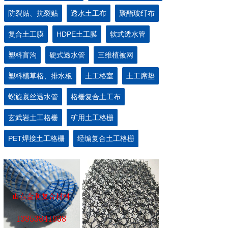
防裂贴、抗裂贴
透水土工布
聚酯玻纤布
复合土工膜
HDPE土工膜
软式透水管
塑料盲沟
硬式透水管
三维植被网
塑料植草格、排水板
土工格室
土工席垫
螺旋裹丝透水管
格栅复合土工布
玄武岩土工格栅
矿用土工格栅
PET焊接土工格栅
经编复合土工格栅