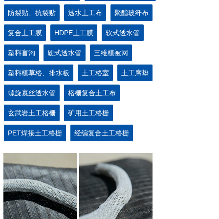
防裂贴、抗裂贴
透水土工布
聚酯玻纤布
复合土工膜
HDPE土工膜
软式透水管
塑料盲沟
硬式透水管
三维植被网
塑料植草格、排水板
土工格室
土工席垫
螺旋裹丝透水管
格栅复合土工布
玄武岩土工格栅
矿用土工格栅
PET焊接土工格栅
经编复合土工格栅