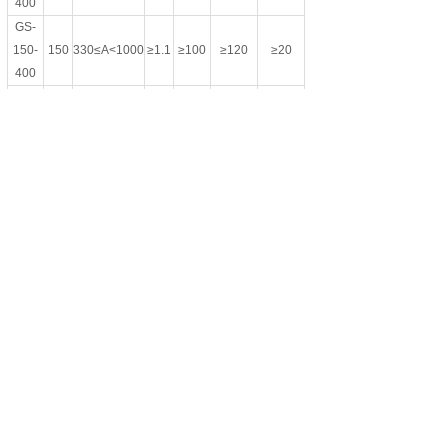
400
GS-
150-
150
330≤A<1000
≥1.1
≥100
≥120
≥20
400
GS-
200-
200
330≤A<1000
≥1.1
≥100
≥120
≥20
400
备注：产品幅宽可按客户要求随意制作，其它特殊规格
按协议或合同执行
土工格室 施工方法：
1.将叠合的格室拉开（可根据地基的具体情况在格室下面
铺垫一些纤维状材料，如土工布、毡垫等）。
2.用钉子固定或伸张器框架相连。
3.用装载机进行粒状填料的填充，直至充满并超越格室顶
端，然后进行振动或碾压即可完成基层。
4.此时格室系统能够支撑起各种施工装备，可在其上面直
接施工，并按常规方式完成面层。
上一个：
土工格室