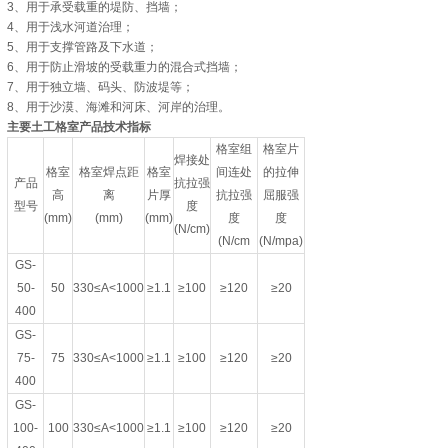
3、用于承受载重的堤防、挡墙；
4、用于浅水河道治理；
5、用于支撑管路及下水道；
6、用于防止滑坡的受载重力的混合式挡墙；
7、用于独立墙、码头、防波堤等；
8、用于沙漠、海滩和河床、河岸的治理。
主要土工格室产品技术指标
格室组
格室片
焊接处
格室
格室焊点距
格室
间连处
的拉伸
产品
抗拉强
高
离
片厚
抗拉强
屈服强
型号
度
(mm)
(mm)
(mm)
度
度
(N/cm)
(N/cm
(N/mpa)
GS-
50-
50
330≤A<1000
≥1.1
≥100
≥120
≥20
400
GS-
75-
75
330≤A<1000
≥1.1
≥100
≥120
≥20
400
GS-
100-
100
330≤A<1000
≥1.1
≥100
≥120
≥20